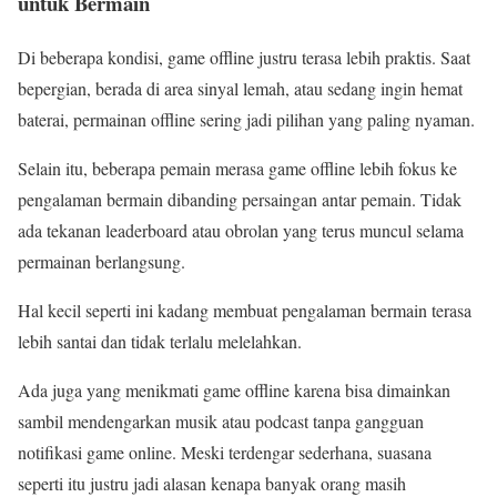
untuk Bermain
Di beberapa kondisi, game offline justru terasa lebih praktis. Saat
bepergian, berada di area sinyal lemah, atau sedang ingin hemat
baterai, permainan offline sering jadi pilihan yang paling nyaman.
Selain itu, beberapa pemain merasa game offline lebih fokus ke
pengalaman bermain dibanding persaingan antar pemain. Tidak
ada tekanan leaderboard atau obrolan yang terus muncul selama
permainan berlangsung.
Hal kecil seperti ini kadang membuat pengalaman bermain terasa
lebih santai dan tidak terlalu melelahkan.
Ada juga yang menikmati game offline karena bisa dimainkan
sambil mendengarkan musik atau podcast tanpa gangguan
notifikasi game online. Meski terdengar sederhana, suasana
seperti itu justru jadi alasan kenapa banyak orang masih