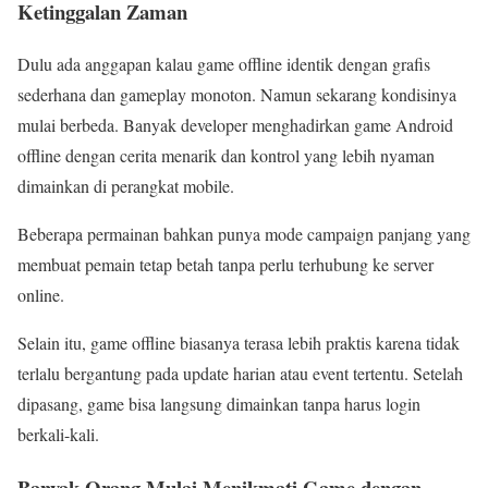
Ketinggalan Zaman
Dulu ada anggapan kalau game offline identik dengan grafis
sederhana dan gameplay monoton. Namun sekarang kondisinya
mulai berbeda. Banyak developer menghadirkan game Android
offline dengan cerita menarik dan kontrol yang lebih nyaman
dimainkan di perangkat mobile.
Beberapa permainan bahkan punya mode campaign panjang yang
membuat pemain tetap betah tanpa perlu terhubung ke server
online.
Selain itu, game offline biasanya terasa lebih praktis karena tidak
terlalu bergantung pada update harian atau event tertentu. Setelah
dipasang, game bisa langsung dimainkan tanpa harus login
berkali-kali.
Banyak Orang Mulai Menikmati Game dengan