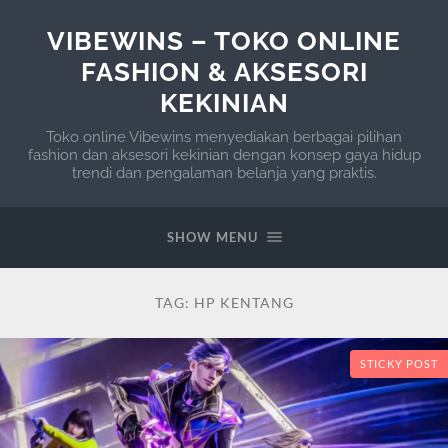
VIBEWINS – TOKO ONLINE
FASHION & AKSESORI
KEKINIAN
Toko online Vibewins menyediakan berbagai pilihan
fashion dan aksesori kekinian dengan konsep gaya hidup
trendi dan pengalaman belanja yang praktis.
SHOW MENU
TAG:
HP KENTANG
STICKY POST